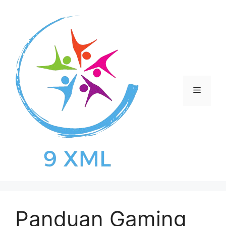
Skip
to
content
Menu
Panduan Gaming