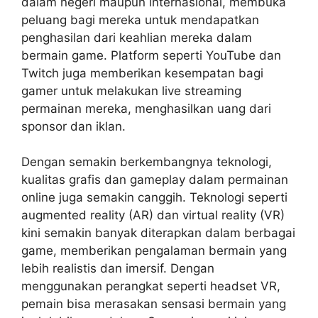
dalam negeri maupun internasional, membuka
peluang bagi mereka untuk mendapatkan
penghasilan dari keahlian mereka dalam
bermain game. Platform seperti YouTube dan
Twitch juga memberikan kesempatan bagi
gamer untuk melakukan live streaming
permainan mereka, menghasilkan uang dari
sponsor dan iklan.
Dengan semakin berkembangnya teknologi,
kualitas grafis dan gameplay dalam permainan
online juga semakin canggih. Teknologi seperti
augmented reality (AR) dan virtual reality (VR)
kini semakin banyak diterapkan dalam berbagai
game, memberikan pengalaman bermain yang
lebih realistis dan imersif. Dengan
menggunakan perangkat seperti headset VR,
pemain bisa merasakan sensasi bermain yang