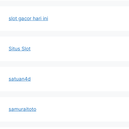
slot gacor hari ini
Situs Slot
satuan4d
samuraitoto