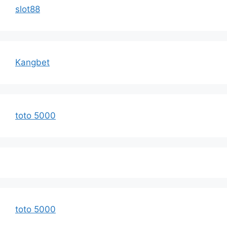
slot88
Kangbet
toto 5000
toto 5000