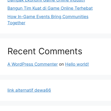
Bangun Tim Kuat di Game Online Terhebat
How In-Game Events Bring Communities
Together
Recent Comments
A WordPress Commenter
on
Hello world!
link alternatif dewa66