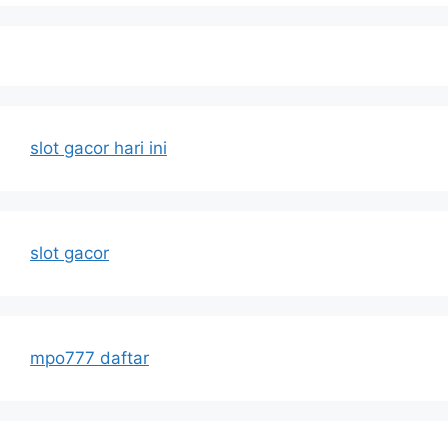
slot gacor hari ini
slot gacor
mpo777 daftar