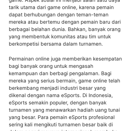
game. Aspek sosial ini menjadi salah satu daya
tarik utama dari game online, karena pemain
dapat berhubungan dengan teman-teman
mereka atau bertemu dengan pemain baru dari
berbagai belahan dunia. Bahkan, banyak orang
yang membentuk komunitas atau tim untuk
berkompetisi bersama dalam turnamen.
Permainan online juga memberikan kesempatan
bagi banyak orang untuk mengasah
kemampuan dan berbagi pengalaman. Bagi
mereka yang serius bermain, game online telah
berkembang menjadi industri besar yang
dikenal dengan nama eSports. Di Indonesia,
eSports semakin populer, dengan banyak
turnamen yang menawarkan hadiah uang tunai
yang besar. Para pemain eSports profesional
sering kali mengikuti turnamen besar baik di