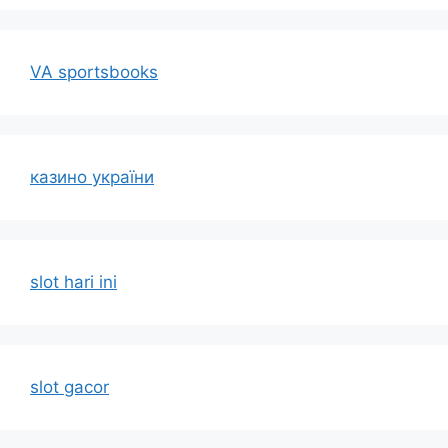
VA sportsbooks
казино україни
slot hari ini
slot gacor