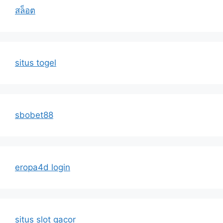
สล็อต
situs togel
sbobet88
eropa4d login
situs slot gacor