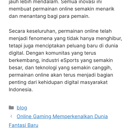
jauh lebih mendalam. Semua inovasi ini
membuat permainan online semakin menarik
dan menantang bagi para pemain.
Secara keseluruhan, permainan online telah
menjadi fenomena yang tidak hanya menghibur,
tetapi juga menciptakan peluang baru di dunia
digital. Dengan komunitas yang terus
berkembang, industri eSports yang semakin
besar, dan teknologi yang semakin canggih,
permainan online akan terus menjadi bagian
penting dari kehidupan digital masyarakat
Indonesia.
Categories
blog
Online Gaming Memperkenalkan Dunia
Fantasi Baru