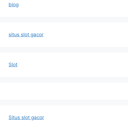
blog
situs slot gacor
Slot
Situs slot gacor